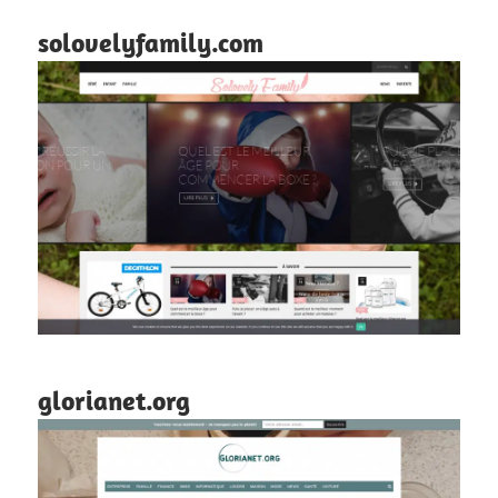
solovelyfamily.com
glorianet.org