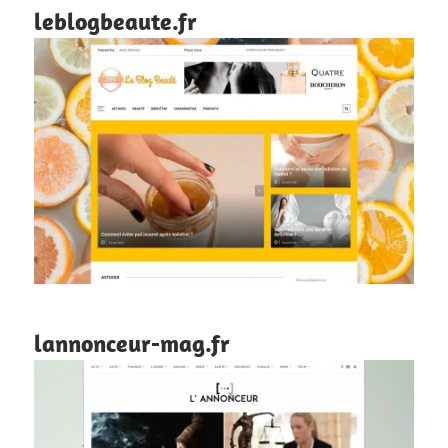
leblogbeaute.fr
lannonceur-mag.fr