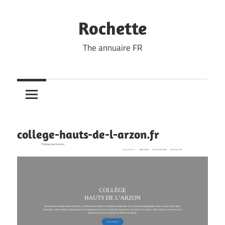
Skip
to
Rochette
content
The annuaire FR
college-hauts-de-l-arzon.fr