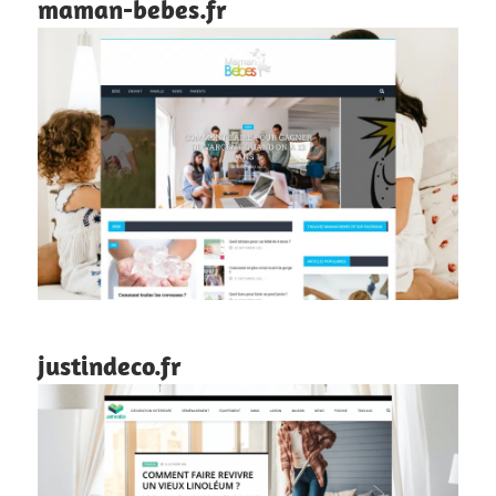
maman-bebes.fr
justindeco.fr